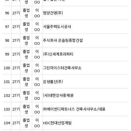
생
OO
졸업
이
96
27기
범양건영(주)
생
OO
졸업
이
97
27기
서울주택도시공사
생
OO
졸업
이
98
27기
주식회사 은슬림종합건설
생
OO
졸업
이
99
27기
(주)신세계프라퍼티
생
OO
졸업
이
100
27기
그린마이스터건축사무소
생
OO
졸업
이
101
27기
삼성물산(주)
생
OO
졸업
이
102
27기
(사)대한상사중재원
생
OO
졸업
이
103
27기
㈜에이엔디파트너스 건축사사무소/대표
생
OO
졸업
이
104
27기
HDC현대산업개발
생
OO