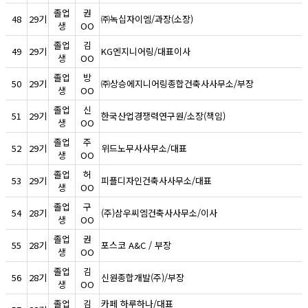
졸업
권
48
29기
㈜녹십자이엠/과장(소장)
생
OO
졸업
김
49
29기
KG엔지니어링/대표이사
생
OO
졸업
방
50
29기
㈜상승에지니어링종합건축사사무소/부장
생
OO
졸업
신
51
29기
한국산업경쟁력연구원/소장(책임)
생
OO
졸업
주
52
29기
위드노무사사무소/대표
생
OO
졸업
허
53
29기
피플디자인건축사사무소/대표
생
OO
졸업
구
54
28기
(주)삼우씨엠건축사사무소/이사
생
OO
졸업
권
55
28기
포스코 A&C / 부장
생
OO
졸업
김
56
28기
신원종합개발(주)/부장
생
OO
졸업
김
카페 하루하나/대표