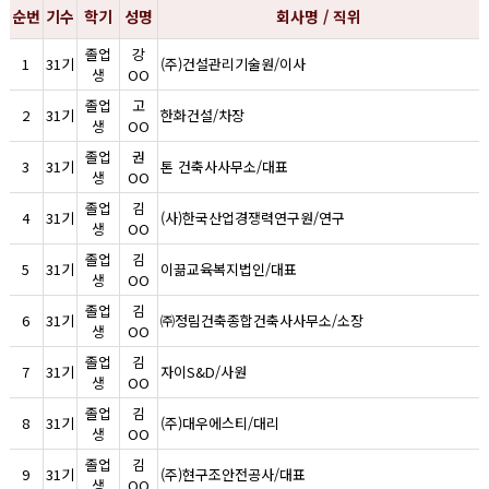
순번
기수
학기
성명
회사명 / 직위
졸업
강
1
31기
(주)건설관리기술원/이사
생
OO
졸업
고
2
31기
한화건설/차장
생
OO
졸업
권
3
31기
톤 건축사사무소/대표
생
OO
졸업
김
4
31기
(사)한국산업경쟁력연구원/연구
생
OO
졸업
김
5
31기
이끎교육복지법인/대표
생
OO
졸업
김
6
31기
㈜정림건축종합건축사사무소/소장
생
OO
졸업
김
7
31기
자이S&D/사원
생
OO
졸업
김
8
31기
(주)대우에스티/대리
생
OO
졸업
김
9
31기
(주)현구조안전공사/대표
생
OO