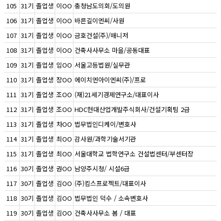
105
31기
졸업생
이OO
충청남도의회/도의원
106
31기
졸업생
이OO
바른길이엔씨/사원
107
31기
졸업생
이OO
금호건설(주)/매니저
108
31기
졸업생
이OO
건축사사무소 마을/공동대표
109
31기
졸업생
임OO
서울고등법원/실무관
110
31기
졸업생
장OO
에이치엔아이엔씨(주)/프로
111
31기
졸업생
조OO
(재)21세기경제연구소/대표이사
112
31기
졸업생
조OO
HDC현대산업개발주식회사/건설기획팀 2급
113
31기
졸업생
차OO
법무법인디케이/변호사
114
31기
졸업생
최OO
감사원/과학기술서기관
115
31기
졸업생
최OO
서울대학교 법학연구소 건설법센터/부센터장
116
30기
졸업생
권OO
남양주시청/ 시설6급
117
30기
졸업생
김OO
(주)킴스프로젝트/대표이사
118
30기
졸업생
김OO
법무법인 덕수 / 소속변호사
119
30기
졸업생
김OO
건축사사무소 봄 / 대표