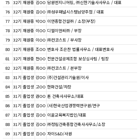
75
32기
재원중
김OO
담원엔지니어링, ㈜신한기술사사무소 / 대표
76
32기
재원중
김OO
㈜성우패널시스템남양주점 / 대표
77
32기
재원중
박OO
이연종합건설㈜ / 소장(부장)
78
32기
재원중
이OO
디엘이앤씨㈜ / 부장
79
32기
재원중
이OO
㈜컨코스트 / 부사장
80
32기
재원중
조OO
변호사 조은찬 법률사무소 / 대표변호사
81
32기
재원중
천OO
전문건설공제조합 보상심사팀 / 팀장
82
32기
재원중
최OO
㈜컨코스트 / 본부장
83
31기
졸업생
강OO
(주)건설관리기술원/이사
84
31기
졸업생
고OO
한화건설/차장
85
31기
졸업생
권OO
톤 건축사사무소/대표
86
31기
졸업생
김OO
(사)한국산업경쟁력연구원/연구
87
31기
졸업생
김OO
이끎교육복지법인/대표
88
31기
졸업생
김OO
㈜정림건축종합건축사사무소/소장
89
31기
졸업생
김OO
자이S&D/사원