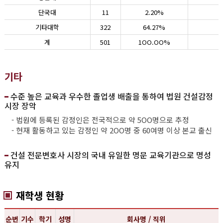
단국대
11
2.20%
기타대학
322
64.27%
계
501
1OO.OO%
기타
수준 높은 교육과 우수한 졸업생 배출을 통하여 법원 건설감정
시장 장악
- 법원에 등록된 감정인은 전국적으로 약 5OO명으로 추정
- 현재 활동하고 있는 감정인 약 2OO명 중 60여명 이상 본교 출신
건설 전문변호사 시장의 국내 유일한 명문 교육기관으로 명성
유지
재학생 현황
순번
기수
학기
성명
회사명 / 직위