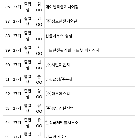
졸업
김
86
27기
에이앤티엔지니어링
생
OO
졸업
김
87
27기
(주)정도안전기술단
생
OO
졸업
박
88
27기
법률사무소 중심
생
OO
졸업
박
89
27기
국토안전관리원 국토부 하자심사
생
OO
졸업
변
90
27기
(주)서안이엔지
생
OO
졸업
손
91
27기
양평군청/주무관
생
OO
졸업
양
92
27기
(주)대우에스티
생
OO
졸업
유
93
27기
(주)동양건설산업
생
OO
졸업
유
94
27기
한성국제법률사무소
생
OO
졸업
이
95
27기
법무법인 화인