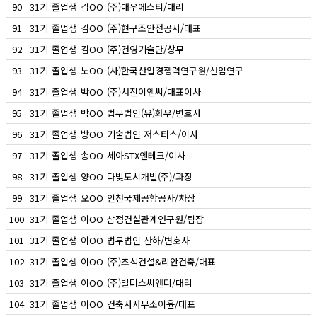
90
31기
졸업생
김OO
(주)대우에스티/대리
91
31기
졸업생
김OO
(주)현구조안전공사/대표
92
31기
졸업생
김OO
(주)건영기술단/상무
93
31기
졸업생
노OO
(사)한국산업경쟁력연구원/선임연구
94
31기
졸업생
박OO
(주)서진이엔씨/대표이사
95
31기
졸업생
박OO
법무법인(유)화우/변호사
96
31기
졸업생
방OO
기술법인 저스티스/이사
97
31기
졸업생
송OO
세아STX엔테크/이사
98
31기
졸업생
양OO
다빛도시개발(주)/과장
99
31기
졸업생
오OO
인천국제공항공사/차장
100
31기
졸업생
이OO
삼정건설관계연구원/팀장
101
31기
졸업생
이OO
법무법인 산하/변호사
102
31기
졸업생
이OO
(주)초석건설&리안건축/대표
103
31기
졸업생
이OO
(주)빌더스씨앤디/대리
104
31기
졸업생
이OO
건축사사무소이윤/대표