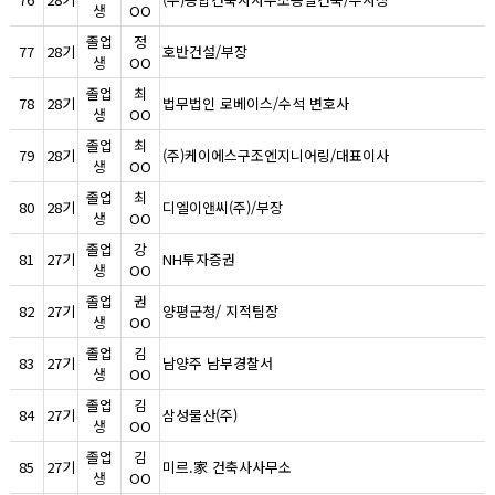
생
OO
졸업
정
77
28기
호반건설/부장
생
OO
졸업
최
78
28기
법무법인 로베이스/수석 변호사
생
OO
졸업
최
79
28기
(주)케이에스구조엔지니어링/대표이사
생
OO
졸업
최
80
28기
디엘이앤씨(주)/부장
생
OO
졸업
강
81
27기
NH투자증권
생
OO
졸업
권
82
27기
양평군청/ 지적팀장
생
OO
졸업
김
83
27기
남양주 남부경찰서
생
OO
졸업
김
84
27기
삼성물산(주)
생
OO
졸업
김
85
27기
미르.家 건축사사무소
생
OO