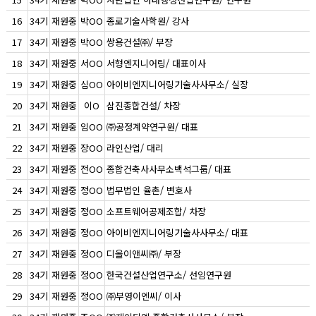
16
34기
재원중
박OO
종로기술사학원/ 강사
17
34기
재원중
박OO
쌍용건설㈜/ 부장
18
34기
재원중
서OO
서형엔지니어링/ 대표이사
19
34기
재원중
심OO
아이비엔지니어링기술사사무소/ 실장
20
34기
재원중
이O
삼진종합건설/ 차장
21
34기
재원중
임OO
㈜공정계약연구원/ 대표
22
34기
재원중
장OO
라인산업/ 대리
23
34기
재원중
전OO
종합건축사사무소백석그룹/ 대표
24
34기
재원중
정OO
법무법인 율촌/ 변호사
25
34기
재원중
정OO
소프트웨어공제조합/ 차장
26
34기
재원중
정OO
아이비엔지니어링기술사사무소/ 대표
27
34기
재원중
정OO
디올이앤씨㈜/ 부장
28
34기
재원중
정OO
한국건설산업연구소/ 선임연구원
29
34기
재원중
정OO
㈜부영이엔씨/ 이사