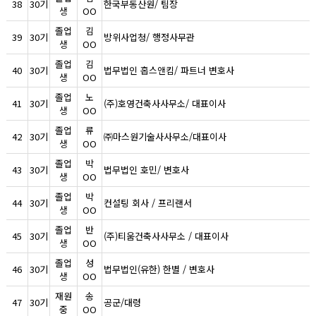
38
30기
한국부동산원/ 팀장
생
OO
졸업
김
39
30기
방위사업청/ 행정사무관
생
OO
졸업
김
40
30기
법무법인 홉스앤킴/ 파트너 변호사
생
OO
졸업
노
41
30기
(주)호영건축사사무소/ 대표이사
생
OO
졸업
류
42
30기
㈜마스원기술사사무소/대표이사
생
OO
졸업
박
43
30기
법무법인 호민/ 변호사
생
OO
졸업
박
44
30기
컨설팅 회사 / 프리랜서
생
OO
졸업
반
45
30기
(주)티움건축사사무소 / 대표이사
생
OO
졸업
성
46
30기
법무법인(유한) 한별 / 변호사
생
OO
재원
송
47
30기
공군/대령
중
OO