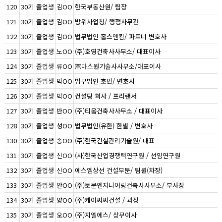
120
30기
졸업생
김OO
한국부동산원/ 팀장
121
30기
졸업생
김OO
방위사업청/ 행정사무관
122
30기
졸업생
김OO
법무법인 홉스앤킴/ 파트너 변호사
123
30기
졸업생
노OO
(주)호영건축사사무소/ 대표이사
124
30기
졸업생
류OO
㈜마스원기술사사무소/대표이사
125
30기
졸업생
박OO
법무법인 호민/ 변호사
126
30기
졸업생
박OO
컨설팅 회사 / 프리랜서
127
30기
졸업생
반OO
(주)티움건축사사무소 / 대표이사
128
30기
졸업생
성OO
법무법인(유한) 한별 / 변호사
130
30기
졸업생
송OO
(주)한국건설관리기술원/ 대표
131
30기
졸업생
신OO
(사)한국산업경쟁력연구원 / 선임연구원
132
30기
졸업생
신OO
에스엠상선 건설부문/ 팀원(차장)
133
30기
졸업생
안OO
(주)토문엔지니어링건축사사무소/ 부사장
134
30기
졸업생
양OO
(주)케이씨씨건설 / 과장
135
30기
졸업생
오OO
(주)지엘에스/ 상무이사