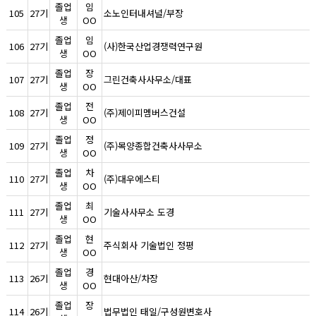
졸업
임
105
27기
소노인터내셔널/부장
생
OO
졸업
임
106
27기
(사)한국산업경쟁력연구원
생
OO
졸업
장
107
27기
그린건축사사무소/대표
생
OO
졸업
전
108
27기
(주)제이피멤버스건설
생
OO
졸업
정
109
27기
(주)목양종합건축사사무소
생
OO
졸업
차
110
27기
(주)대우에스티
생
OO
졸업
최
111
27기
기술사사무소 도경
생
OO
졸업
현
112
27기
주식회사 기술법인 정평
생
OO
졸업
경
113
26기
현대아산/차장
생
OO
졸업
장
114
26기
법무법인 태일/구성원변호사