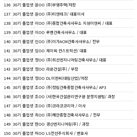
136
30기
졸업생
윤OO
(주)부영주택/차장
137
30기
졸업생
윤OO
(주)티앤테크/ 대표이사
138
30기
졸업생
이OO
(주)종합건축사사무소 지성이앤씨 / 대표
139
30기
졸업생
이OO
루멘건축사사무소 / 대표
140
30기
졸업생
인OO
(주)이가ACM건축사사무소/ 전무
141
30기
졸업생
임OO
제이윅 컨스트럭션/ 대표
142
30기
졸업생
정OO
(주)최선엔지니어링건축사무소/ 대표
143
30기
졸업생
정OO
라온건설(주) / 부장
144
30기
졸업생
정OO
DL이엔씨(대림산업)/차장
145
30기
졸업생
조OO
(주)정림건축종합건축사사무소/ AP3
146
30기
졸업생
조OO
(사)한국건설관리연구원 분쟁지원팀/ 과장
147
30기
졸업생
조OO
(주)코라코코리아 / 이사
148
30기
졸업생
최OO
(주)해안종합건축사사무소 / 전무
149
30기
졸업생
한OO
경산엔지니어링(주) / 과장
150
30기
졸업생
허OO
LS전선주식회사 / 변호사