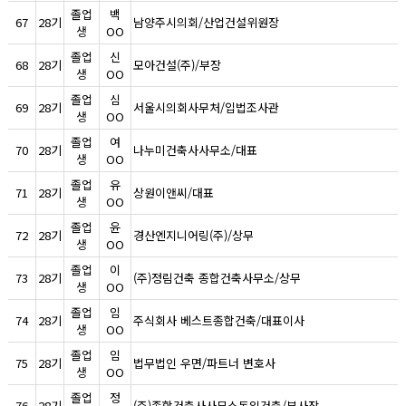
졸업
백
67
28기
남양주시의회/산업건설위원장
생
OO
졸업
신
68
28기
모아건설(주)/부장
생
OO
졸업
심
69
28기
서울시의회사무처/입법조사관
생
OO
졸업
여
70
28기
나누미건축사사무소/대표
생
OO
졸업
유
71
28기
상원이앤씨/대표
생
OO
졸업
윤
72
28기
경산엔지니어링(주)/상무
생
OO
졸업
이
73
28기
(주)정림건축 종합건축사무소/상무
생
OO
졸업
임
74
28기
주식회사 베스트종합건축/대표이사
생
OO
졸업
임
75
28기
법무법인 우면/파트너 변호사
생
OO
졸업
정
76
28기
(주)종합건축사사무소동일건축/부사장