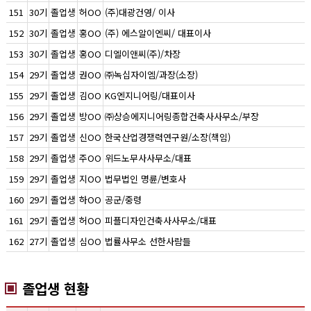
151
30기
졸업생
허OO
(주)대광건영/ 이사
152
30기
졸업생
홍OO
(주) 에스알이엔씨/ 대표이사
153
30기
졸업생
홍OO
디엘이앤씨(주)/차장
154
29기
졸업생
권OO
㈜녹십자이엠/과장(소장)
155
29기
졸업생
김OO
KG엔지니어링/대표이사
156
29기
졸업생
방OO
㈜상승에지니어링종합건축사사무소/부장
157
29기
졸업생
신OO
한국산업경쟁력연구원/소장(책임)
158
29기
졸업생
주OO
위드노무사사무소/대표
159
29기
졸업생
지OO
법무법인 명륜/변호사
160
29기
졸업생
하OO
공군/중령
161
29기
졸업생
허OO
피플디자인건축사사무소/대표
162
27기
졸업생
심OO
법률사무소 선한사람들
졸업생 현황