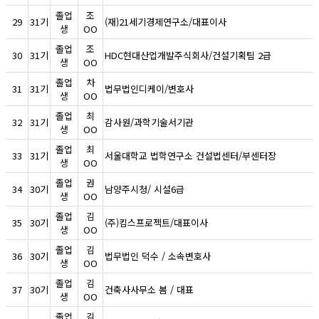
졸업
조
29
31기
(재)21세기경제연구소/대표이사
생
OO
졸업
조
30
31기
HDC현대산업개발주식회사/건설기획팀 2급
생
OO
졸업
차
31
31기
법무법인디케이/변호사
생
OO
졸업
최
32
31기
감사원/과학기술서기관
생
OO
졸업
최
33
31기
서울대학교 법학연구소 건설법센터/부센터장
생
OO
졸업
권
34
30기
남양주시청/ 시설6급
생
OO
졸업
김
35
30기
(주)킴스프로젝트/대표이사
생
OO
졸업
김
36
30기
법무법인 덕수 / 소속변호사
생
OO
졸업
김
37
30기
건축사사무소 봄 / 대표
생
OO
졸업
김