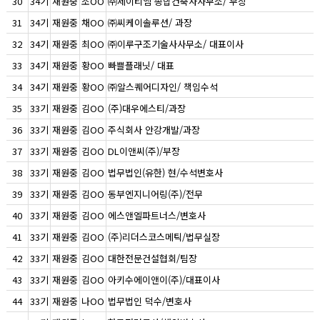
30
34기
재원중
조OO
㈜제이티엠 종합건축사사무소/ 부장
31
34기
재원중
채OO
㈜씨케이솔루션/ 과장
32
34기
재원중
최OO
㈜이루구조기술사사무소/ 대표이사
33
34기
재원중
황OO
빠쁠플래닛/ 대표
34
34기
재원중
황OO
㈜알스퀘어디자인/ 책임수석
35
33기
재원중
김OO
(주)대우에스티/과장
36
33기
재원중
김OO
주식회사 안강개발/과장
37
33기
재원중
김OO
DL이앤씨(주)/부장
38
33기
재원중
김OO
법무법인(유한) 현/수석변호사
39
33기
재원중
김OO
동부엔지니어링(주)/전무
40
33기
재원중
김OO
에스앤엘파트너스/변호사
41
33기
재원중
김OO
(주)리더스코스메틱/법무실장
42
33기
재원중
김OO
대한전문건설협회/팀장
43
33기
재원중
김OO
아키수에이앤이(주)/대표이사
44
33기
재원중
나OO
법무법인 덕수/변호사