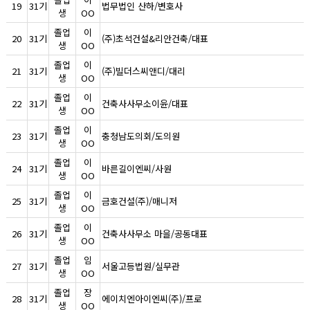
19
31기
법무법인 산하/변호사
생
OO
졸업
이
20
31기
(주)초석건설&리안건축/대표
생
OO
졸업
이
21
31기
(주)빌더스씨앤디/대리
생
OO
졸업
이
22
31기
건축사사무소이윤/대표
생
OO
졸업
이
23
31기
충청남도의회/도의원
생
OO
졸업
이
24
31기
바른길이엔씨/사원
생
OO
졸업
이
25
31기
금호건설(주)/매니저
생
OO
졸업
이
26
31기
건축사사무소 마을/공동대표
생
OO
졸업
임
27
31기
서울고등법원/실무관
생
OO
졸업
장
28
31기
에이치엔아이엔씨(주)/프로
생
OO