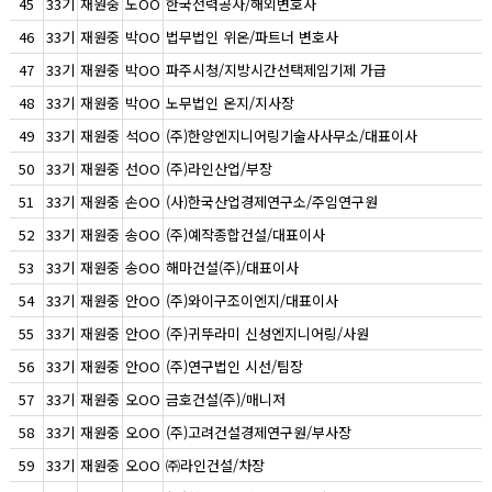
45
33기
재원중
노OO
한국전력공사/해외변호사
46
33기
재원중
박OO
법무법인 위온/파트너 변호사
47
33기
재원중
박OO
파주시청/지방시간선택제임기제 가급
48
33기
재원중
박OO
노무법인 온지/지사장
49
33기
재원중
석OO
(주)한양엔지니어링기술사사무소/대표이사
50
33기
재원중
선OO
(주)라인산업/부장
51
33기
재원중
손OO
(사)한국산업경제연구소/주임연구원
52
33기
재원중
송OO
(주)예작종합건설/대표이사
53
33기
재원중
송OO
해마건설(주)/대표이사
54
33기
재원중
안OO
(주)와이구조이엔지/대표이사
55
33기
재원중
안OO
(주)귀뚜라미 신성엔지니어링/사원
56
33기
재원중
안OO
(주)연구법인 시선/팀장
57
33기
재원중
오OO
금호건설(주)/매니저
58
33기
재원중
오OO
(주)고려건설경제연구원/부사장
59
33기
재원중
오OO
㈜라인건설/차장