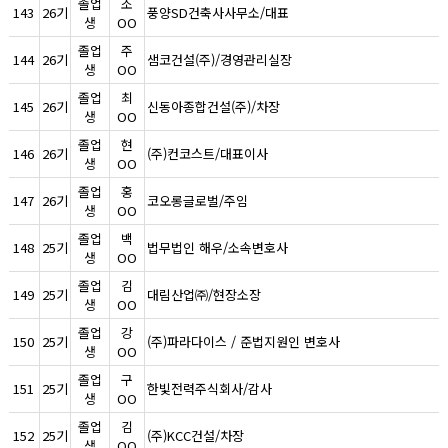
졸업
조
143
26기
풍양SD건축사사무소/대표
생
OO
졸업
주
144
26기
샘코건설(주)/경영관리실장
생
OO
졸업
최
145
26기
신동아종합건설(주)/차장
생
OO
졸업
현
146
26기
(주)컨코스트/대표이사
생
OO
졸업
홍
147
26기
코오롱글로벌/주임
생
OO
졸업
백
148
25기
법무법인 해우/소속변호사
생
OO
졸업
김
149
25기
대림산업㈜/현장소장
생
OO
졸업
강
150
25기
(주)파라다이스 / 준법지원인 변호사
생
OO
졸업
구
151
25기
한빛전력주식회사/감사
생
OO
졸업
김
152
25기
(주)KCC건설/차장
생
OO