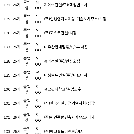
졸업
송
124
26기
지에스건설(주)/책임변호사
생
OO
졸업
안
125
26기
(주)인성엔지니어링 기술사사무소/부장
생
OO
졸업
안
126
26기
(주)포스코건설/차장
생
OO
졸업
양
127
26기
대우산업개발㈜/C/S부서장
생
OO
졸업
연
128
26기
롯데건설(주)/현장소장
생
OO
졸업
원
129
26기
대성물류건설(주)/대표이사
생
OO
졸업
이
130
26기
성균관대학교/겸임교수
생
OO
졸업
이
131
26기
(사)한국건설안전기술사회/팀장
생
OO
졸업
이
132
26기
(주)해안종합건축사사무소/이사
생
OO
졸업
이
133
26기
(주)에코월드이엔씨/이사