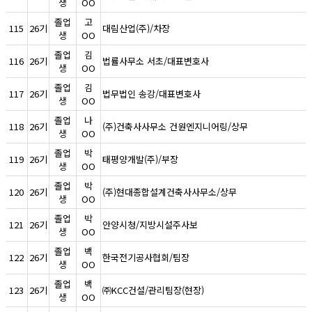
생
OO
졸업
고
115
26기
대림산업(주)/차장
생
OO
졸업
김
116
26기
법률사무소 서초/대표변호사
생
OO
졸업
김
117
26기
법무법인 송강/대표변호사
생
OO
졸업
나
118
26기
(주)건축사사무소 건원엔지니어링/상무
생
OO
졸업
박
119
26기
태평양개발(주)/부장
생
OO
졸업
박
120
26기
(주)현대종합설계건축사사무소/상무
생
OO
졸업
박
121
26기
안양시청/지방시설주사보
생
OO
졸업
백
122
26기
한국전기공사협회/팀장
생
OO
졸업
백
123
26기
㈜KCC건설/관리팀장(현장)
생
OO