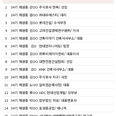
1
34기
재원중
강OO
주식회사 한목/ 선임
2
34기
재원중
권OO
㈜대우에스티/ 대리
3
34기
재원중
김OO
롯데건설/ 수석부장
4
34기
재원중
김OO
고려건설경제연구원㈜/ 이사
5
34기
재원중
김OO
건축이야기 건축사사무소/ 대표
6
34기
재원중
김O
현대엔지니어링/ 팀장
7
34기
재원중
김OO
㈜투비제이이엔씨/ 대표이사
8
34기
재원중
김OO
대한전문건설협회/ 선임
9
34기
재원중
김O
KNK 건축사사무소/ 대표
10
34기
재원중
김OO
주식회사 지구/ 사장
11
34기
재원중
노OO
알씨엠손해사정/ 대표
12
34기
재원중
류OO
HDC 현대산업개발/ 상무보
13
34기
재원중
박OO
법무법인 위공/ 대표변호사
14
34기
재원중
박OO
효성중공업/ 매니저
15
34기
재원중
박OO
사단법인 아태행정산업연구원/ 연구원