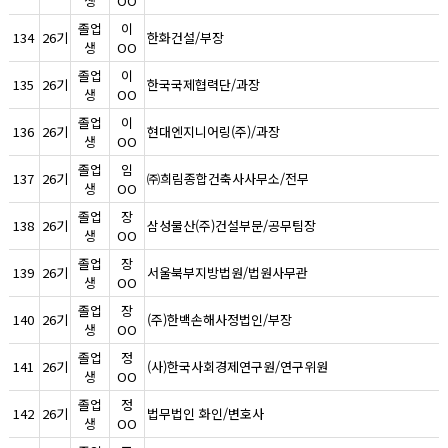
생
OO
졸업
이
134
26기
한화건설/부장
생
OO
졸업
이
135
26기
한국국제협력단/과장
생
OO
졸업
이
136
26기
현대엔지니어링(주)/과장
생
OO
졸업
임
137
26기
㈜희림종합건축사사무소/전무
생
OO
졸업
장
138
26기
삼성물산(주)건설부문/공무팀장
생
OO
졸업
장
139
26기
서울북부지방법원/법원사무관
생
OO
졸업
장
140
26기
(주)한백손해사정법인/부장
생
OO
졸업
정
141
26기
(사)한국사회경제연구원/연구위원
생
OO
졸업
정
142
26기
법무법인 화인/변호사
생
OO