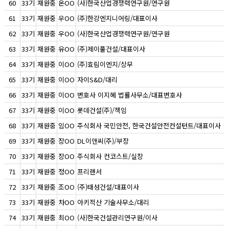
60
33기
재원중
온OO
(사)한국산업경쟁력연구원/연구원
61
33기
재원중
우OO
(주)한강엔지니어링/대표이사
62
33기
재원중
우OO
(사)한국산업경쟁력연구원/연구원
63
33기
재원중
유OO
(주)제이풀건설/대표이사
64
33기
재원중
이OO
(주)효림이엔지/상무
65
33기
재원중
이OO
자이S&D/대리
66
33기
재원중
이OO
변호사 이지혜 법률사무소/대표변호사
67
33기
재원중
이OO
롯데건설(주)/책임
68
33기
재원중
임OO
주식회사 국민안전, 한국건설안전컨설턴트/대표이사
69
33기
재원중
장OO
DL이앤씨(주)/부장
70
33기
재원중
장OO
주식회사 컨코스트/실장
71
33기
재원중
정OO
프리랜서
72
33기
재원중
조OO
(주)태성건설/대표이사
73
33기
재원중
차OO
아키적산 기술사무소/대리
74
33기
재원중
최OO
(사)한국건설관리연구원/이사