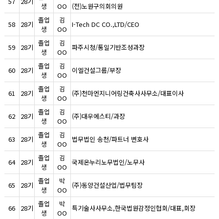
57
28기
생
OO
(전)노원구의회의원
졸업
김
58
28기
I-Tech DC CO.,LTD/CEO
생
OO
졸업
김
59
28기
파주시청/통일기반조성과장
생
OO
졸업
김
60
28기
이엘건설그룹/부장
생
OO
졸업
김
61
28기
(주)천마엔지니어링건축사사무소/대표이사
생
OO
졸업
김
62
28기
(주)대우에스티/과장
생
OO
졸업
김
63
28기
법무법인 송천/파트너 변호사
생
OO
졸업
김
64
28기
국제온누리노무법인/노무사
생
OO
졸업
박
65
28기
(주)동양건설산업/법무팀장
생
OO
졸업
박
66
28기
특기술사사무소,한국법원감정인협회/대표,회장
생
OO