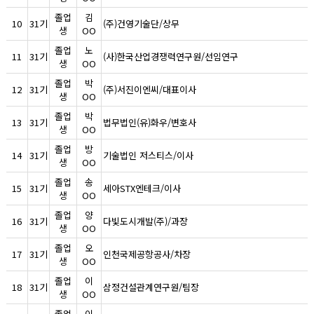
졸업
김
10
31기
(주)건영기술단/상무
생
OO
졸업
노
11
31기
(사)한국산업경쟁력연구원/선임연구
생
OO
졸업
박
12
31기
(주)서진이엔씨/대표이사
생
OO
졸업
박
13
31기
법무법인(유)화우/변호사
생
OO
졸업
방
14
31기
기술법인 저스티스/이사
생
OO
졸업
송
15
31기
세아STX엔테크/이사
생
OO
졸업
양
16
31기
다빛도시개발(주)/과장
생
OO
졸업
오
17
31기
인천국제공항공사/차장
생
OO
졸업
이
18
31기
삼정건설관계연구원/팀장
생
OO
졸업
이