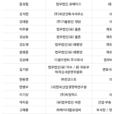
윤성철
법무법인 로베이스
대표
김석현
(주)국양건축사사무소
대
김대윤
(주)기술법인 청담
대
박주봉
법무법인(유) 율촌
파트
김남호
법무법인(유) 율촌
파트
김도영
법무법인(유) 태평양
파트
권영준
법무법인(유) 태평양
파트
김순태
디엘이엔씨 주식회사
법무RM
법무법인(유) 덕수 / 前 국토부
길기관
변호사 
하자심사분쟁위원회
현동명
㈜컨코스트
대
한병우
(사)한국산업경쟁력연구원
이기상
(주)씨엠엑스
대
여지윤
(유)법무법인 바른
건설·부동산
고재풍
㈜케이더블유엠씨
부사장 / 