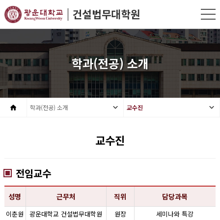
학과(전공) 소개
학과(전공) 소개
교수진
교수진
전임교수
성명
근무처
직위
담당과목
이춘원
광운대학교 건설법무대학원
원장
세미나와 특강