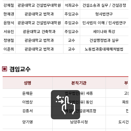
강재철
광운대학교 건설법무대학원
석좌교수
건설소송과 실무 / 건설감정
한재경
광운대학교 법학과
주임교수
형사법연구
윤형석
광운대학교 건설법무대학원
주임교수
민사법의 이해 / 민사법연구
서유진
광운대학교 건축학과
주임교수
세미나와 특강
정영철
광운대학교 법학과
교수
건설행정법과 실무
이준희
광운대학교 법학과
교수
노동법과중대재해처벌법
겸임교수
성명
본직기관
부
윤재윤
법무법인(유) 세종
고문
이범상
법무법인(유) 동인
파트
김종서
기계설비건설공제조합
전
양기영
남양주시청
도시건축