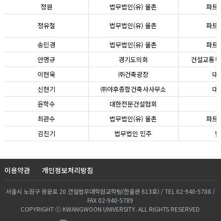
정원
법무법인(유) 율촌
파트
정유철
법무법인(유) 율촌
파트
송민경
법무법인(유) 율촌
파트
안명규
경기도의회
건설교통위
이현욱
㈜건축광장
대
신현기
㈜야후종합건축사사무소
대
윤학수
대한전문건설협회
최관수
법무법인(유) 율촌
파트
김진기
법무법인 민주
변
이용약관
개인정보처리방침
서울시 노원구 광운로 20 건설법무대학원교학팀(한울관 613호) / TEL 02-940-5788 /
FAX 02-940-5789
COPYRIGHT ⓒ KWANGWOON UNIVERSITY. ALL RIGHTS RESERVED