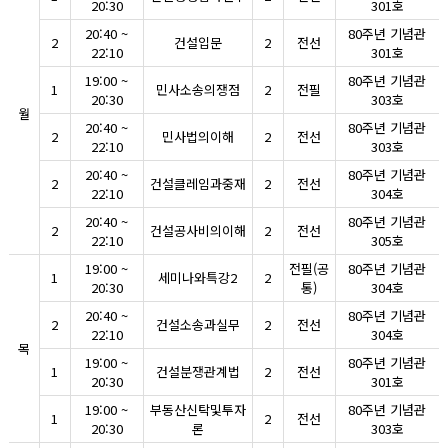
20:30
301호
20:40 ~
80주년 기념관
2
건설입문
2
전선
22:10
301호
19:00 ~
80주년 기념관
1
민사소송의쟁점
2
전필
20:30
303호
월
20:40 ~
80주년 기념관
2
민사법의이해
2
전선
22:10
303호
20:40 ~
80주년 기념관
2
건설클레임과중재
2
전선
22:10
304호
20:40 ~
80주년 기념관
2
건설공사비의이해
2
전선
22:10
305호
19:00 ~
전필(공
80주년 기념관
1
세미나와특강2
2
20:30
통)
304호
20:40 ~
80주년 기념관
2
건설소송과실무
2
전선
22:10
304호
목
19:00 ~
80주년 기념관
1
건설분쟁관계법
2
전선
20:30
301호
19:00 ~
부동산신탁및투자
80주년 기념관
1
2
전선
20:30
론
303호