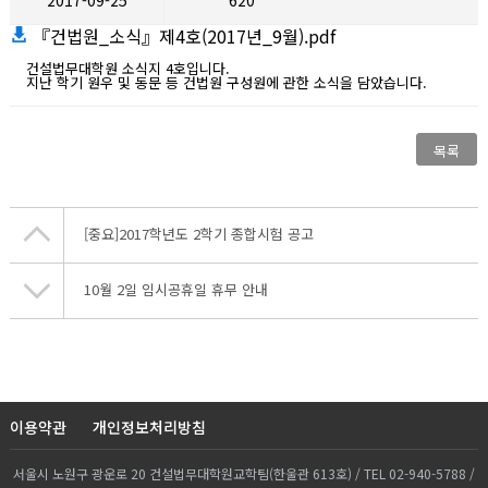
2017-09-25
620
『건법원_소식』제4호(2017년_9월).pdf
건설법무대학원 소식지 4호입니다.

지난 학기 원우 및 동문 등 건법원 구성원에 관한 소식을 담았습니다.
목록
[중요]2017학년도 2학기 종합시험 공고
10월 2일 임시공휴일 휴무 안내
이용약관
개인정보처리방침
서울시 노원구 광운로 20 건설법무대학원교학팀(한울관 613호) / TEL 02-940-5788 /