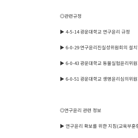
◎
관련규정
▶
4-5-14
광운대학교 연구윤리 규정
▶
6-0-29
연구윤리진실성위원회의 설치
▶
6-0-43
광운대학교 동물실험윤리위원
▶
6-0-51
광운대학교 생명윤리심의위원
◎
연구윤리 관련 정보
▶
연구윤리 확보를 위한 지침
(
교육부훈령