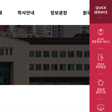
QUICK
내
학사안내
정보광장
원우회/동문회
SERVICE
학칙
공지사항
원우회 회칙
학사 제도
소식지
원우회 임원
KLAS
종합정보 서비스
학사 일정
포토갤러리
총동문회 임원
강의 시간표
발전기금 기부현황
석사학위청구논문
제반 양식
인터넷
증명발급
광운대
발전기금