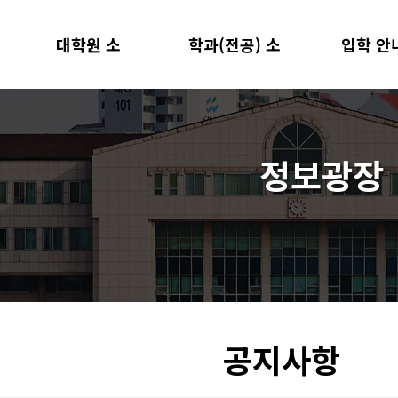
대학원 소
학과(전공) 소
입학 안
원장 인사말
학과(전공)
모집 요강
연혁
개
교수진
개
지원 양식
교육목표 및 현황
교과 과정
정보광장
재학생 및 졸업생 현황
행정 조직
찾아오시는 길
공지사항