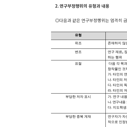
2.
연구부정행위의 유형과 내용
◎
다음과 같은 연구부정행위는 엄격히 
유형
위조
존재하지 않
,
변조
연구 재료
하는 행위
표절
다음 각 목
창작물인 것
.
가
타인의 연
.
나
타인의 
.
다
타인의 독
.
라
타인의 
.
부당한 저자 표시
가
연구 내용
.
나
연구내용 
.
다
지도학생
부당한 중복 게재
연구자가 자
적으로 인정받