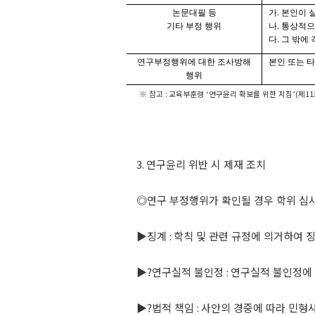
.
논문대필 등
가
본인이 
.
기타 부정 행위
나
통상적으
.
다
그 밖에
연구부정행위에 대한 조사방해
본인 또는 
행위
※
참고
:
교육부훈령
‘
연구윤리 확보를 위한 지침
’(
제
11
3.
연구윤리 위반 시 제재 조치
◎
연구 부정행위가 확인될 경우 학위 심
▶
징계
:
학칙 및 관련 규정에 의거하여 
▶
?
연구실적 불인정
:
연구실적 불인정에 
▶
?
법적 책임
:
사안의 경중에 따라 민형