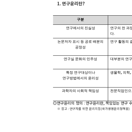
1.
연구윤리란
?
구분
연구에서의 진실성
연구의 전 과
.
다
논문저자 표시 등 공로 배분의
연구 활동의 
공정성
연구실 문화의 민주성
대부분의 연구
,
,
특정 연구대상이나
생물학
의학
연구방법에서의 윤리성
과학자의 사회적 책임성
전문직업인으로
◎연구윤리의 정의
:
연구윤리란
,
책임있는 연구 
※
참고
:
연구자를 위한 윤리지침
(
국가생명윤리정책원
)