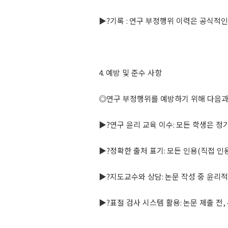
▶
?
기록
:
연구 부정행위 이력은 공식적인
4.
예방 및 준수 사항
◎
연구 부정행위를 예방하기 위해 다음과
▶
?
연구 윤리 교육 이수
:
모든 학생은 정
▶
?
정확한 출처 표기
:
모든 인용
(
직접 인
▶
?
지도교수와 상담
:
논문 작성 중 윤리적
▶
?
표절 검사 시스템 활용
:
논문 제출 전
,