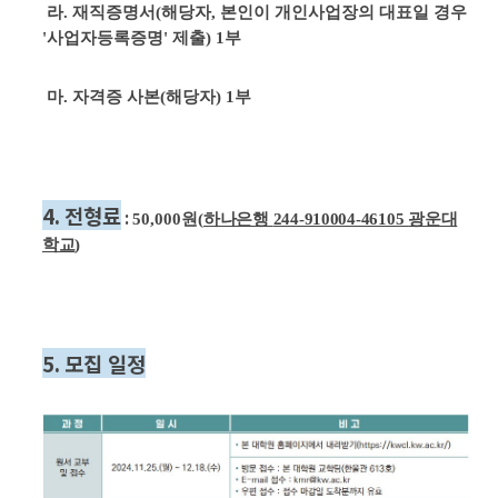
라
.
재직증명서
(
해당자, 본인이 개인사업장의 대표일 경우
'사업자등록증명' 제출
) 1
부
마. 자격증 사본(해당자) 1부
4.
전형료
:
50,000
원
(
하나은행
244-910004-46105
광운대
학교
)
5.
모집 일정