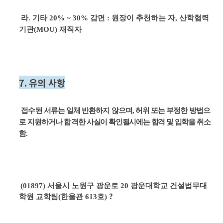
라
.
기타
20% ~ 30%
감면
:
원장이 추천하는 자
,
산학협력
기관
(MOU)
재직자
7.
유의 사항
접수
된 서류는 일체 반환하지 않으며
,
허위 또는 부정한 방법으
로 지원하거나 합격한
사실이 확인될
시에는 합격 및 입학을 취소
함
.
(01897)
서울시 노원구 광운로
20
광운대학교 건설법무대
?
학원 교학팀
(
한울관
613
호
)