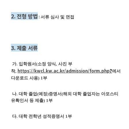
2.
전형 방법
:
서류 심사 및 면접
3.
제출 서류
가
.
입학원서
(
소정 양식
,
사진 부
https://kwcl.kw.ac.kr/admission/form.php
?
착
,
에서
다운로드 사용
) 1
부
나
.
대학 졸업
(
예정
)
증명서
(해외 대학 졸업자는 아포스티
유확인서 등 제출)
1부
다
.
대학 전학년 성적증명서
1
부