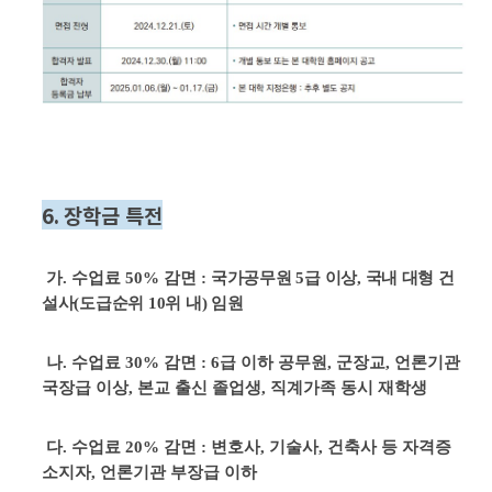
6.
장학금 특전
가
.
수업료
50%
감면
:
국가공무원
5
급 이상
,
국내 대형 건
설사
(
도급순위
10
위 내
)
임원
나
.
수업료
30%
감면
: 6
급 이하 공무원
,
군장교
,
언론기관
국장급 이상
,
본교 출신 졸업생
,
직계가족 동시 재학생
다
.
수업료
20%
감면
:
변호사
,
기술사
,
건축사 등 자격증
소지자
,
언론기관 부장급 이하