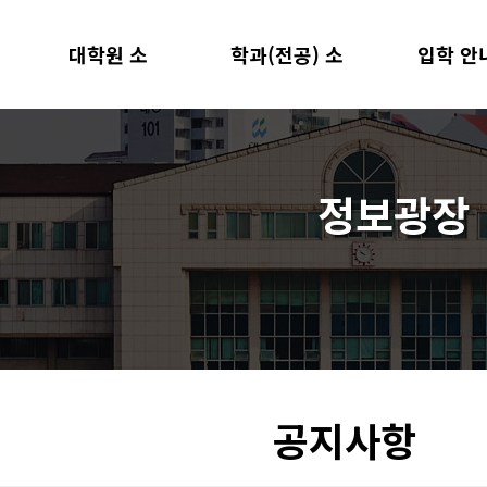
대학원 소
학과(전공) 소
입학 안
원장 인사말
학과(전공)
모집 요강
연혁
개
교수진
개
지원 양식
교육목표 및 현황
교과 과정
정보광장
재학생 및 졸업생 현황
행정 조직
찾아오시는 길
공지사항