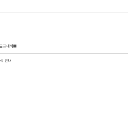
 골프대회■
여식 안내