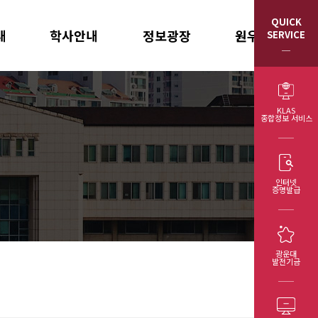
QUICK
내
학사안내
정보광장
원우회/동문회
SERVICE
학칙
공지사항
원우회 회칙
학사 제도
소식지
원우회 임원
KLAS
종합정보 서비스
학사 일정
포토갤러리
총동문회 임원
강의 시간표
발전기금 기부현황
석사학위청구논문
제반 양식
인터넷
증명발급
광운대
발전기금