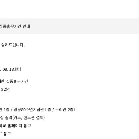
 집중휴무기간 안내
 알려드립니다.

08. 18.(화)

 위한 집중휴무기간

 총 5일간

관 1층 / 광운80주년기념관 L층 / 누리관 2층)

직접 출력(카드, 핸드폰 결제) 

 학교 홈페이지 참고

" 참고. 
