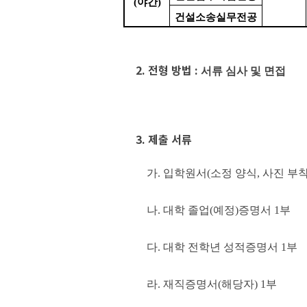
(
야간
)
건설소송실무전공
2.
전형 방법
:
서류 심사 및 면접
3.
제출 서류
가
.
입학원서
(
소정 양식
,
사진 부
나
.
대학 졸업
(
예정
)
증명서
1
부
다
.
대학 전학년 성적증명서
1
부
라
.
재직증명서
(
해당자
) 1
부