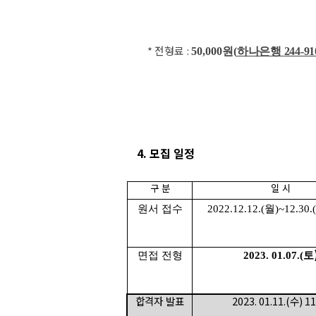
*
전형료
:
50,000
원
(
하나은행
244-9
4.
모집 일정
구 분
일 시
원서 접수
2022.12.12.(
월
)~12.30.(
면접 전형
2023. 01.07.(
토
합격자 발표
2023. 01.11.(
수
) 1