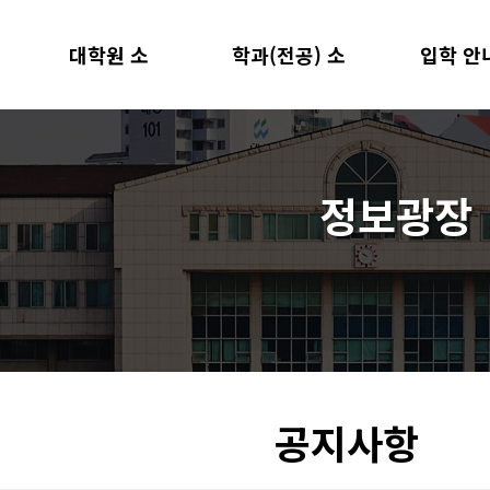
대학원 소
학과(전공) 소
입학 안
원장 인사말
학과(전공)
모집 요강
연혁
개
교수진
개
지원 양식
교육목표 및 현황
교과 과정
정보광장
재학생 및 졸업생 현황
행정 조직
찾아오시는 길
공지사항