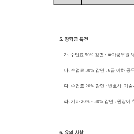
5.
장학금 특전
가
.
수업료
50%
감면
:
국가공무원
5
나
.
수업료
30%
감면
: 6
급 이하 공
다
.
수업료
20%
감면
:
변호사
,
기술
라
.
기타
20% ~ 30%
감면
:
원장이 
6.
유의 사항