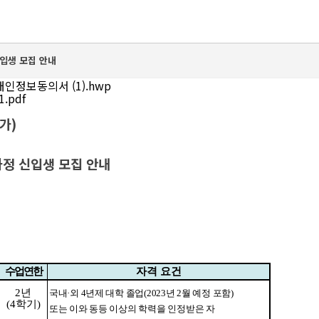
신입생 모집 안내
인정보동의서 (1).hwp
.pdf
가
)
 신입생 모집 안내
수업
연한
자격 요건
2
년
국내
·
외
4
년제 대학 졸업
(2023
년
2
월 예정 포함
)
(4
학기
)
또는 이와 동등 이상의 학력을 인정받은 자