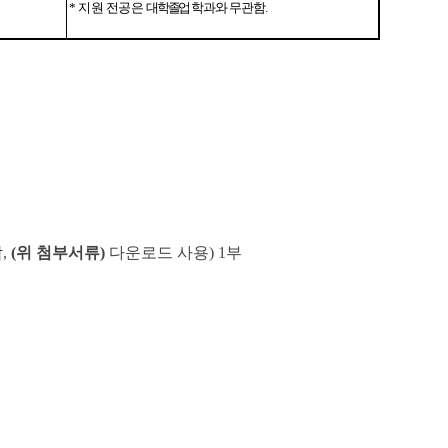
*
지원 전공은
대학 졸업
학과와 무관함
.
착
,
(위 첨부서류)
다운로드 사용
) 1
부