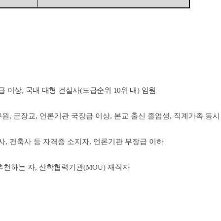
급 이상
,
국내 대형 건설사
(
도급순위
10
위 내
)
임원
무원
,
군장교
,
언론기관 국장급 이상
,
본교 출신 졸업생
,
직계가족 동시
사
,
건축사 등 자격증 소지자
,
언론기관 부장급 이하
추천하는 자
,
산학협력기관
(MOU)
재직자