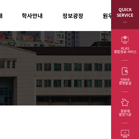
QUICK
내
학사안내
정보광장
원우회/동문회
SERVICE
학칙
공지사항
원우회 회칙
학사 제도
소식지
원우회 임원
KLAS
종합정보 서비스
학사 일정
포토갤러리
총동문회 임원
강의 시간표
발전기금 기부현황
석사학위청구논문
제반 양식
인터넷
증명발급
광운대
발전기금