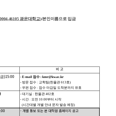
10004-46105
광운대학교
)/본인이름으로 입금
비 고
)15:00
금
-
E-mail
접수
: kmr@kw.ac.kr
-
방문 접수
:
교학팀
(
한울관
613
호
)
-
우편 접수
:
접수 마감일 도착분까지 유효
)
-
대기실
:
한울관
402
호
-
시간
:
오전
10:00
부터 시작
(
시간대별 개별 안내 문자 발송 예정
)
1:00
-
개별 통보 또는 본 대학원 홈페이지 공고